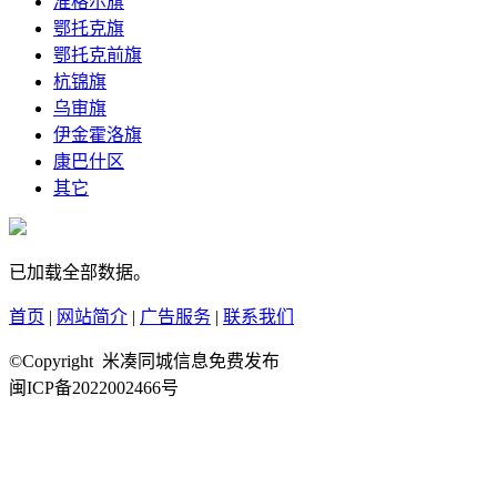
准格尔旗
鄂托克旗
鄂托克前旗
杭锦旗
乌审旗
伊金霍洛旗
康巴什区
其它
已加载全部数据。
首页
|
网站简介
|
广告服务
|
联系我们
©Copyright 米凑同城信息免费发布
闽ICP备2022002466号