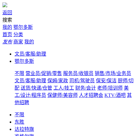
返回
搜索
我的
鄂尔多斯
首页
分类
发布
商家
我的
文员/客服/助理
鄂尔多斯
不限
营业员/促销/零售
服务员/收银员
销售/市场/业务员
文员/客服/助理
保姆/家政
司机/驾驶员
保安/保洁
厨师/切
配
送货/快递/仓管
工人/技工
财务/会计
老师/培训师
美
工/设计/程序员
保健师/美容师
人才招聘会
KTV/酒吧
其
他招聘
不限
东胜
达拉特旗