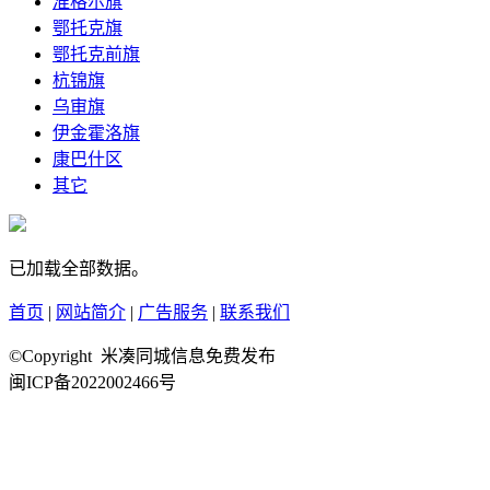
准格尔旗
鄂托克旗
鄂托克前旗
杭锦旗
乌审旗
伊金霍洛旗
康巴什区
其它
已加载全部数据。
首页
|
网站简介
|
广告服务
|
联系我们
©Copyright 米凑同城信息免费发布
闽ICP备2022002466号