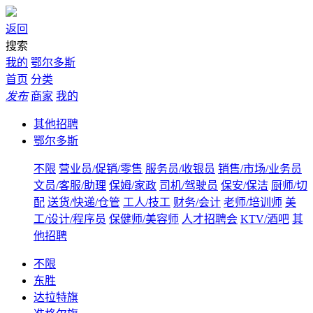
返回
搜索
我的
鄂尔多斯
首页
分类
发布
商家
我的
其他招聘
鄂尔多斯
不限
营业员/促销/零售
服务员/收银员
销售/市场/业务员
文员/客服/助理
保姆/家政
司机/驾驶员
保安/保洁
厨师/切
配
送货/快递/仓管
工人/技工
财务/会计
老师/培训师
美
工/设计/程序员
保健师/美容师
人才招聘会
KTV/酒吧
其
他招聘
不限
东胜
达拉特旗