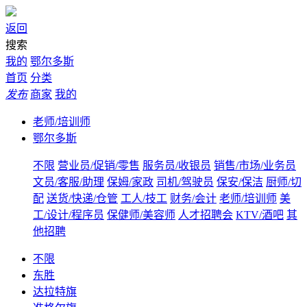
返回
搜索
我的
鄂尔多斯
首页
分类
发布
商家
我的
老师/培训师
鄂尔多斯
不限
营业员/促销/零售
服务员/收银员
销售/市场/业务员
文员/客服/助理
保姆/家政
司机/驾驶员
保安/保洁
厨师/切
配
送货/快递/仓管
工人/技工
财务/会计
老师/培训师
美
工/设计/程序员
保健师/美容师
人才招聘会
KTV/酒吧
其
他招聘
不限
东胜
达拉特旗