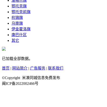
准格尔旗
鄂托克旗
鄂托克前旗
杭锦旗
乌审旗
伊金霍洛旗
康巴什区
其它
已加载全部数据。
首页
|
网站简介
|
广告服务
|
联系我们
©Copyright 米凑同城信息免费发布
闽ICP备2022002466号