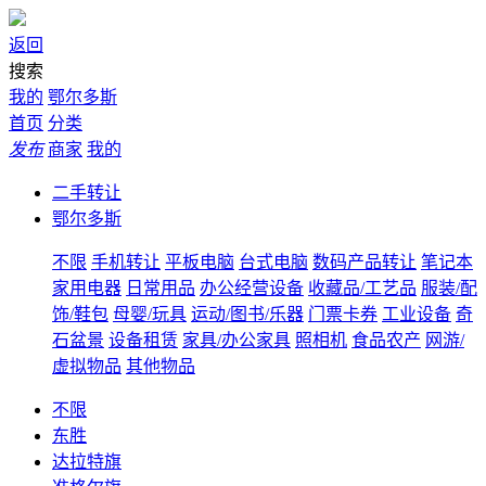
返回
搜索
我的
鄂尔多斯
首页
分类
发布
商家
我的
二手转让
鄂尔多斯
不限
手机转让
平板电脑
台式电脑
数码产品转让
笔记本
家用电器
日常用品
办公经营设备
收藏品/工艺品
服装/配
饰/鞋包
母婴/玩具
运动/图书/乐器
门票卡券
工业设备
奇
石盆景
设备租赁
家具/办公家具
照相机
食品农产
网游/
虚拟物品
其他物品
不限
东胜
达拉特旗