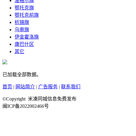
准格尔旗
鄂托克旗
鄂托克前旗
杭锦旗
乌审旗
伊金霍洛旗
康巴什区
其它
已加载全部数据。
首页
|
网站简介
|
广告服务
|
联系我们
©Copyright 米凑同城信息免费发布
闽ICP备2022002466号