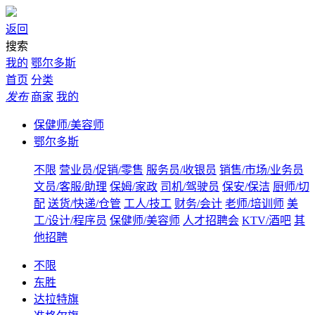
返回
搜索
我的
鄂尔多斯
首页
分类
发布
商家
我的
保健师/美容师
鄂尔多斯
不限
营业员/促销/零售
服务员/收银员
销售/市场/业务员
文员/客服/助理
保姆/家政
司机/驾驶员
保安/保洁
厨师/切
配
送货/快递/仓管
工人/技工
财务/会计
老师/培训师
美
工/设计/程序员
保健师/美容师
人才招聘会
KTV/酒吧
其
他招聘
不限
东胜
达拉特旗