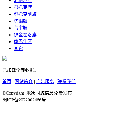
准格尔旗
鄂托克旗
鄂托克前旗
杭锦旗
乌审旗
伊金霍洛旗
康巴什区
其它
已加载全部数据。
首页
|
网站简介
|
广告服务
|
联系我们
©Copyright 米凑同城信息免费发布
闽ICP备2022002466号