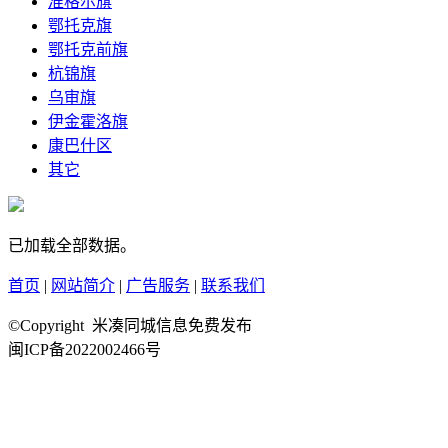
准格尔旗
鄂托克旗
鄂托克前旗
杭锦旗
乌审旗
伊金霍洛旗
康巴什区
其它
已加载全部数据。
首页
|
网站简介
|
广告服务
|
联系我们
©Copyright 米凑同城信息免费发布
闽ICP备2022002466号