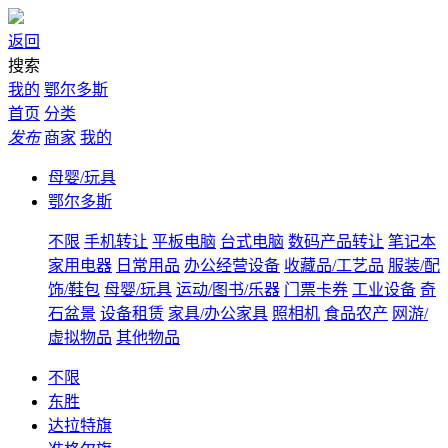
返回
搜索
我的
鄂尔多斯
首页
分类
发布
商家
我的
母婴/玩具
鄂尔多斯
不限
手机转让
平板电脑
台式电脑
数码产品转让
笔记本
家用电器
日常用品
办公经营设备
收藏品/工艺品
服装/配
饰/鞋包
母婴/玩具
运动/图书/乐器
门票卡券
工业设备
奇
石盆景
设备租赁
家具/办公家具
照相机
食品农产
网游/
虚拟物品
其他物品
不限
东胜
达拉特旗