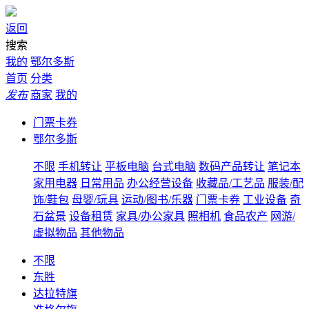
返回
搜索
我的
鄂尔多斯
首页
分类
发布
商家
我的
门票卡券
鄂尔多斯
不限
手机转让
平板电脑
台式电脑
数码产品转让
笔记本
家用电器
日常用品
办公经营设备
收藏品/工艺品
服装/配
饰/鞋包
母婴/玩具
运动/图书/乐器
门票卡券
工业设备
奇
石盆景
设备租赁
家具/办公家具
照相机
食品农产
网游/
虚拟物品
其他物品
不限
东胜
达拉特旗