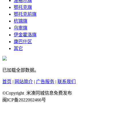
准格尔旗
鄂托克旗
鄂托克前旗
杭锦旗
乌审旗
伊金霍洛旗
康巴什区
其它
已加载全部数据。
首页
|
网站简介
|
广告服务
|
联系我们
©Copyright 米凑同城信息免费发布
闽ICP备2022002466号