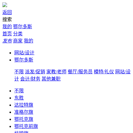
返回
搜索
我的
鄂尔多斯
首页
分类
发布
商家
我的
网站/设计
鄂尔多斯
不限
派发/促销
家教/老师
餐厅/服务员
模特/礼仪
网站/设
计
会计/财务
其他兼职
不限
东胜
达拉特旗
准格尔旗
鄂托克旗
鄂托克前旗