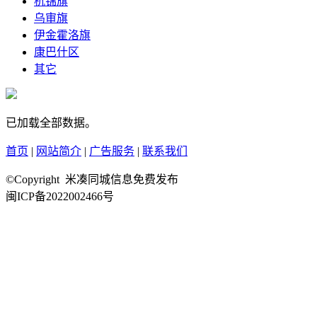
杭锦旗
乌审旗
伊金霍洛旗
康巴什区
其它
已加载全部数据。
首页
|
网站简介
|
广告服务
|
联系我们
©Copyright 米凑同城信息免费发布
闽ICP备2022002466号