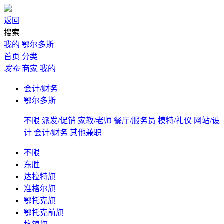
返回
搜索
我的
鄂尔多斯
首页
分类
发布
商家
我的
会计/财务
鄂尔多斯
不限
派发/促销
家教/老师
餐厅/服务员
模特/礼仪
网站/设
计
会计/财务
其他兼职
不限
东胜
达拉特旗
准格尔旗
鄂托克旗
鄂托克前旗