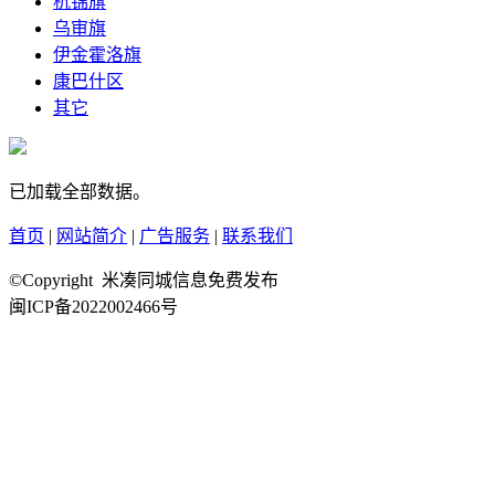
杭锦旗
乌审旗
伊金霍洛旗
康巴什区
其它
已加载全部数据。
首页
|
网站简介
|
广告服务
|
联系我们
©Copyright 米凑同城信息免费发布
闽ICP备2022002466号