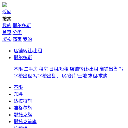
返回
搜索
我的
鄂尔多斯
首页
分类
发布
商家
我的
店铺转让/出租
鄂尔多斯
不限
二手房
租房
日租/短租
店铺转让/出租
商铺出售
写
字楼出租
写字楼出售
厂房/仓库/土地
求租/求购
不限
东胜
达拉特旗
准格尔旗
鄂托克旗
鄂托克前旗