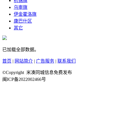
杭锦旗
乌审旗
伊金霍洛旗
康巴什区
其它
已加载全部数据。
首页
|
网站简介
|
广告服务
|
联系我们
©Copyright 米凑同城信息免费发布
闽ICP备2022002466号