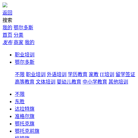
返回
搜索
我的
鄂尔多斯
首页
分类
发布
商家
我的
职业培训
鄂尔多斯
不限
职业培训
外语培训
学历教育
家教
IT培训
留学签证
高等教育
文体培训
婴幼儿教育
中小学教育
其他培训
不限
东胜
达拉特旗
准格尔旗
鄂托克旗
鄂托克前旗