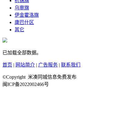
杭锦旗
乌审旗
伊金霍洛旗
康巴什区
其它
已加载全部数据。
首页
|
网站简介
|
广告服务
|
联系我们
©Copyright 米凑同城信息免费发布
闽ICP备2022002466号