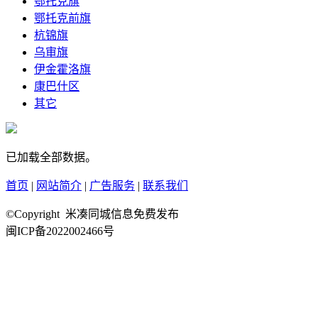
鄂托克旗
鄂托克前旗
杭锦旗
乌审旗
伊金霍洛旗
康巴什区
其它
已加载全部数据。
首页
|
网站简介
|
广告服务
|
联系我们
©Copyright 米凑同城信息免费发布
闽ICP备2022002466号