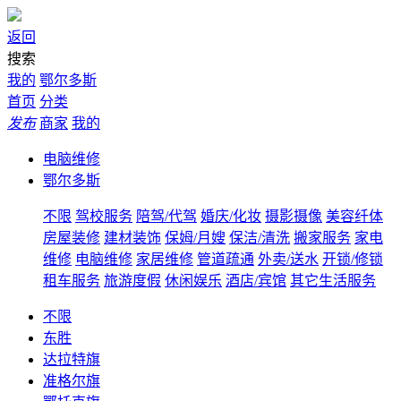
返回
搜索
我的
鄂尔多斯
首页
分类
发布
商家
我的
电脑维修
鄂尔多斯
不限
驾校服务
陪驾/代驾
婚庆/化妆
摄影摄像
美容纤体
房屋装修
建材装饰
保姆/月嫂
保洁/清洗
搬家服务
家电
维修
电脑维修
家居维修
管道疏通
外卖/送水
开锁/修锁
租车服务
旅游度假
休闲娱乐
酒店/宾馆
其它生活服务
不限
东胜
达拉特旗
准格尔旗